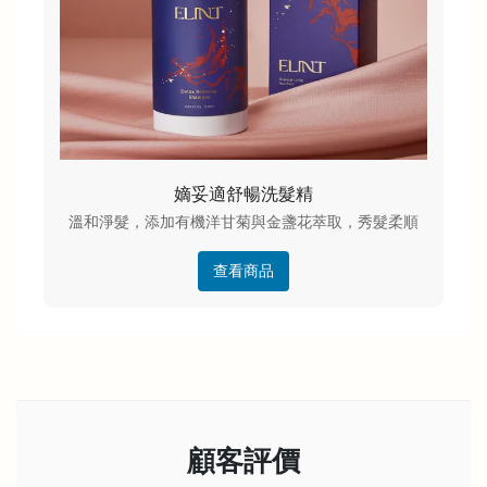
嫡妥適舒暢洗髮精
溫和淨髮，添加有機洋甘菊與金盞花萃取，秀髮柔順
查看商品
顧客評價