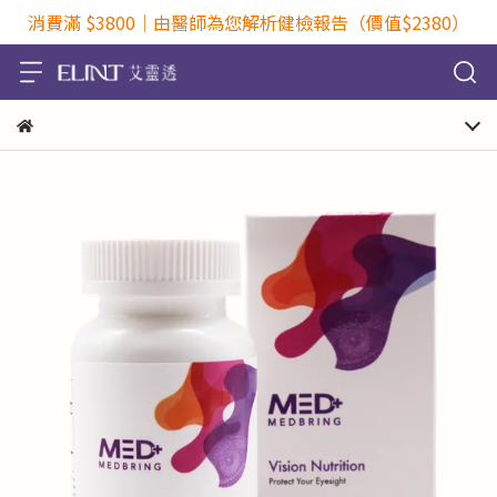
消費滿 $3800｜由醫師為您解析健檢報告（價值$2380）