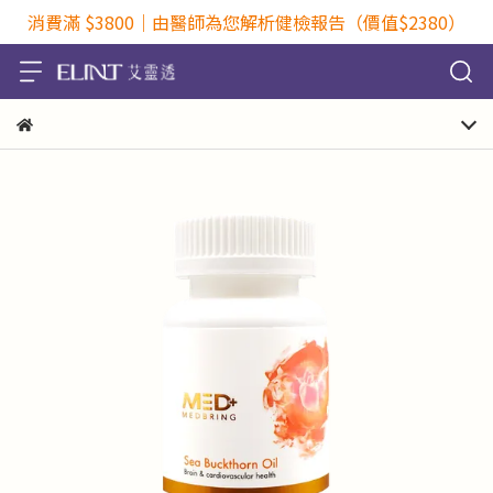
消費滿 $3800｜由醫師為您解析健檢報告（價值$2380）