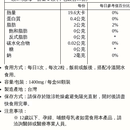
每份
每日參考值百分比
熱量
19.6大卡
0%
蛋白質
0.4公克
0%
脂肪
2公克
2%
  飽和脂肪
0公克
0%
  反式脂肪
0公克
*
碳水化合物
0.02公克
0%
  糖
0公克
*
鈉
2毫克
0%
食用方式：每日1次，每次2粒，飯前或飯後，搭配冷溫開水
食用。
容量/包裝：1400mg / 每盒60顆裝
製造產地；台灣
保存方式：
請保存於陰涼乾燥處避免陽光直射，開封後請盡
快食用完畢。
注意事項：
※ 12歲以下、孕婦、哺餵母乳者如需食用本產品，請
洽詢醫師或醫療專業人員。