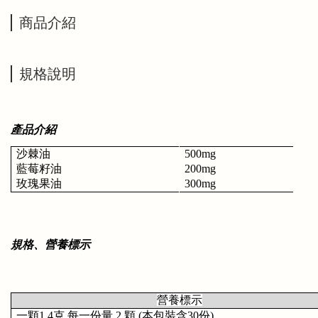
商品介紹
規格說明
產品介紹
沙棘油
500mg
藍莓籽油  
200mg
玫瑰果油  
300mg
規格、營養標示
營養標示
一顆1.4克,每一份量 2 顆 (本包裝含30份)