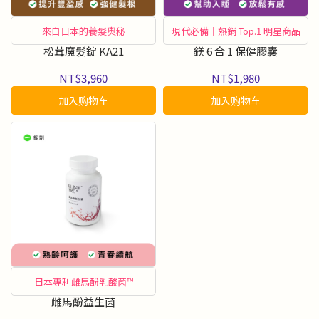
來自日本的養髮奧秘
現代必備｜熱銷 Top.1 明星商品
松茸魔髮錠 KA21
鎂 6 合 1 保健膠囊
NT$3,960
NT$1,980
加入购物车
加入购物车
日本專利雌馬酚乳酸菌™
雌馬酚益生菌