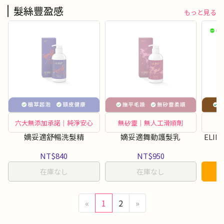
髮絲豐盈感
もっと見る
六大無添加承諾｜純淨安心
無矽靈｜無人工滑順劑
嫡妥適舒暢洗髮精
嫡妥適舞動護髮乳
ELI
NT$840
NT$950
在庫なし
在庫なし
«
1
2
»