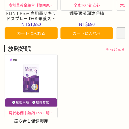
高劑量黃金組合【德國原裝
全家大小都安心
六大
製造】
ELINT Pro+ 高用量リキッ
嫡妥適滋潤沐浴精
ドスプレー D+K 栄養スプ
レー Vita D3+K2 — 1日1回
NT$1,980
NT$690
のスプレーで手軽に充足
カートに入れる
カートに入れる
(15ml/本)、ドイツ原装輸
入プレミアムビタミン
放鬆好眠
もっと見る
現代必備｜熱銷 Top.1 明星
商品
鎂 6 合 1 保健膠囊