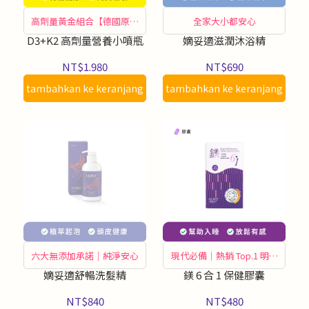
高劑量黃金組合【德國原裝
全家大小都安心
製造】
D3+K2 高劑量營養小噴瓶
嫡妥適滋潤沐浴精
NT$1.980
NT$690
tambahkan ke keranjang
tambahkan ke keranjang
六大無添加承諾｜純淨安心
現代必備｜熱銷 Top.1 明星
商品
嫡妥適舒暢洗髮精
鎂 6 合 1 保健膠囊
NT$840
NT$480