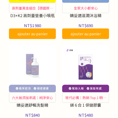
高劑量黃金組合【德國原裝
全家大小都安心
製造】
D3+K2 高劑量營養小噴瓶
嫡妥適滋潤沐浴精
NT$1 980
NT$690
ajouter au panier
ajouter au panier
六大無添加承諾｜純淨安心
現代必備｜熱銷 Top.1 明星
商品
嫡妥適舒暢洗髮精
鎂 6 合 1 保健膠囊
NT$840
NT$480