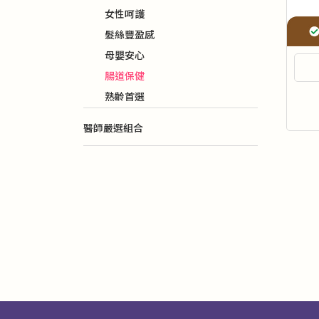
女性呵護
髮絲豐盈感
母嬰安心
腸道保健
熟齡首選
醫師嚴選組合