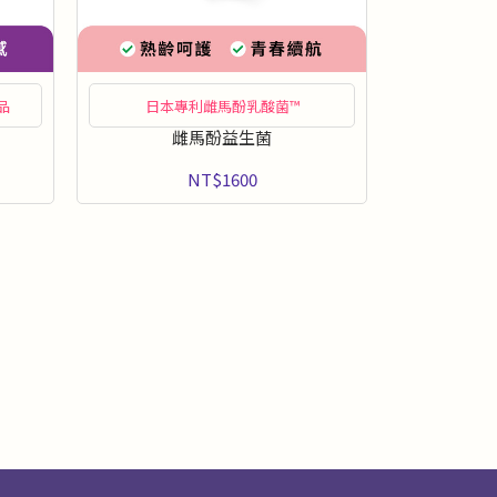
品
日本專利雌馬酚乳酸菌™
雌馬酚益生菌
NT$1600