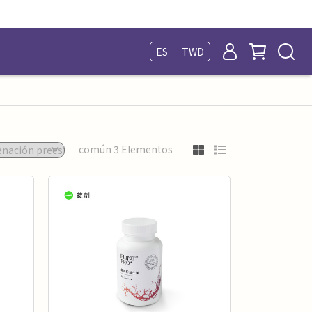
ES ｜ TWD
común 3 Elementos