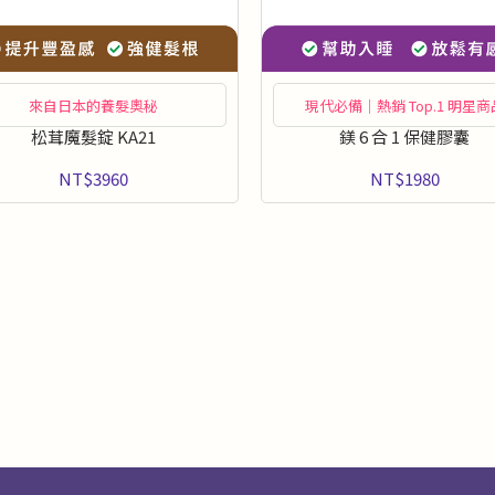
來自日本的養髮奧秘
現代必備｜熱銷 Top.1 明星商
松茸魔髮錠 KA21
鎂 6 合 1 保健膠囊
NT$3960
NT$1980