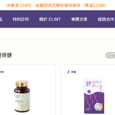
消費滿 $3800｜由醫師為您解析健檢報告（價值$2380）
品
特約診所
關於 ELINT
專欄文章
經銷合作
道保健