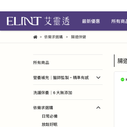
最新優惠
所有商
依需求選購
腸道保健
腸
所有商品
營養補充｜醫師監製・精準有感
洗護保養｜6 大無添加
依需求選購
日常必備
放鬆好眠