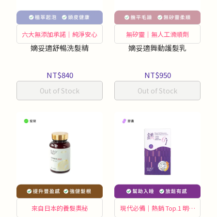
六大無添加承諾｜純淨安心
無矽靈｜無人工滑順劑
嫡妥適舒暢洗髮精
嫡妥適舞動護髮乳
NT$840
NT$950
Out of Stock
Out of Stock
來自日本的養髮奧秘
現代必備｜熱銷 Top.1 明星