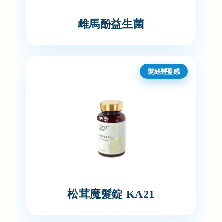
雌馬酚益生菌
髮絲豐盈感
松茸魔髮錠 KA21