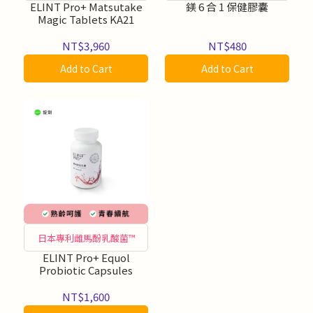
商品
ELINT Pro+ Matsutake
鎂 6 合 1 保健膠囊
Magic Tablets KA21
NT$3,960
NT$480
Add to Cart
Add to Cart
日本專利雌馬酚乳酸菌™
ELINT Pro+ Equol
Probiotic Capsules
NT$1,600