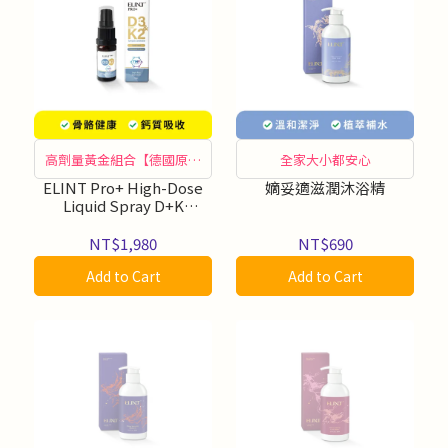
高劑量黃金組合【德國原裝
全家大小都安心
製造】
ELINT Pro+ High-Dose
嫡妥適滋潤沐浴精
Liquid Spray D+K
Nutrition Spray Bottle
Vita D3+K2 — Just One
NT$1,980
NT$690
Spray a Day to Meet Your
Add to Cart
Add to Cart
Needs (15ml/bottle),
Premium Vitamins
Imported from Germany