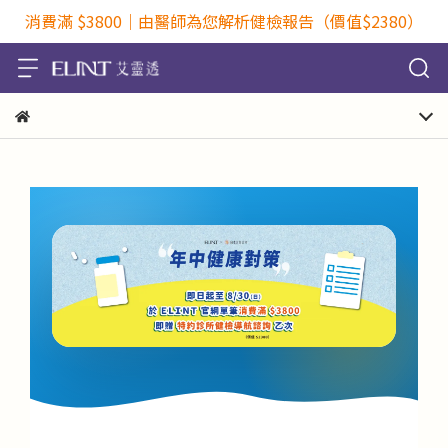
消費滿 $3800｜由醫師為您解析健檢報告（價值$2380）