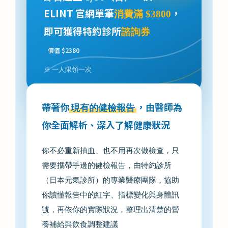
ELINT 官網單筆
，
消費滿 $3800
即可獲得特約診所
諮詢券
價值 $2380
※ 一人限領一次
帶著你
，由醫師為
現有的健檢報告
你全面解析、深入了解健康狀況
你不必重新抽血、也不用再次做檢查，只
需要攜帶手邊的健檢報告，由特約診所
（日本元氣診所）的專業醫療團隊，協助
你讀懂報告中的紅字、指標變化與身體訊
號，再依你的實際狀況，整理出清楚的營
養補給與飲食調整建議